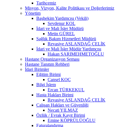
Tarihçemiz
Misyon, Vizyon, Kalite Politikası ve Değerlerimiz
Yönetim
Başhekim Yardımcısı (Vekili)
Sevdenur KOL
İdari ve Mali İşler Müdürü
Metin GÜREL
Sağlık Bakım Hizmetleri Müdürü
Revasiye ASLANDAĞ ÇELİK
İdari ve Mali İşler Müdür Yardımcısı
Hakan SARIMEHMETOĞLU
Hastane Organizasyon Şeması
Hastane Tanıtım Rehberi
İdari Birimler
Eğitim Birimi
Cansel KOÇ
Bilgi İşlem
Ercan TÜRKEKUL
Hasta Hakları Birimi
Revasiye ASLANDAĞ ÇELİK
Çalışan Hakları ve Güvenliği
Necati YILMAZ
Özlük / Evrak Kayıt Birimi
Emine KÖPRÜLÜOĞLU
Faturalandırma