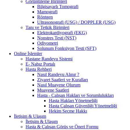
Görüntüleme Birimleri
Bilgisayarlı Tomografi
Mamografi
Röntgen
Ultrasonografi (USG) / DOPPLER (USG)
Tanı ve Tetkik Birimleri
Elektrokardiyografi (EKG)
Nonstres Testi (NST)
Odiyometri
Solunum Fonksiyon Testi (SFT)
Online İşlemler
Hastane Randevu Sistemi
E- Nabız Portalı
Hasta Rehberi
Nasıl Randevu Alınır ?
Ziyaret Saatleri ve Kuralları
Nasıl Muayene Olurum
Muayene Saatleri
Hasta - Çalışan Hakları ve Sorumlulukları
Hasta Hakları Yönetmeliği
Hasta Çalışan Güvenliği Yönetmeliği
Hekim Seçme Hakkı
İletişim & Ulaşım
İletişim & Ulaşım
Hasta & Çalışan Görüş ve Öneri Formu