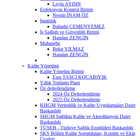
Leyla AYDIN
Enfeksiyon Kontrol Birimi
Nesrin İNAM ÖZ
İstatistik
Bahadır ÇEMENYEMEZ
İş Sağlığı ve Güvenliği Birimi
Handan ZENGİN
Muhasebe
Bekir YILMAZ
Handan ZENGİN
Kalite Yönetimi
Kalite Yönetim Birimi
Esra TAŞÇI KOCABIYIK
Yıllık Toplantı Planı
Öz değerlendirme
2024 Öz Değerlendirme
2025 Öz Değerlendirme
KHGM Verimlilik ve Kalite Uygulamaları Daire
Başkanlığı
SHGM Sağlıkta Kalite ve Akreditasyon Daire
Başkanlığı
TÜSEB - Türkiye Sağlık Enstitüleri Başkanlığı
SKS Bölüm Kalite Sorumluları, Komite ve Ekip
Üyeleri