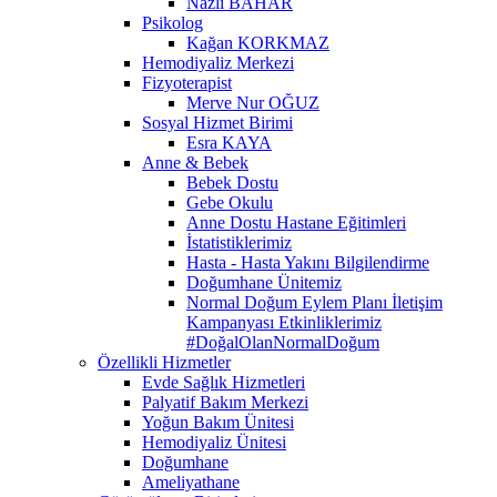
Nazlı BAHAR
Psikolog
Kağan KORKMAZ
Hemodiyaliz Merkezi
Fizyoterapist
Merve Nur OĞUZ
Sosyal Hizmet Birimi
Esra KAYA
Anne & Bebek
Bebek Dostu
Gebe Okulu
Anne Dostu Hastane Eğitimleri
İstatistiklerimiz
Hasta - Hasta Yakını Bilgilendirme
Doğumhane Ünitemiz
Normal Doğum Eylem Planı İletişim
Kampanyası Etkinliklerimiz
#DoğalOlanNormalDoğum
Özellikli Hizmetler
Evde Sağlık Hizmetleri
Palyatif Bakım Merkezi
Yoğun Bakım Ünitesi
Hemodiyaliz Ünitesi
Doğumhane
Ameliyathane