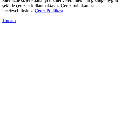
Sitemizde sizlere daha iyi hizmet verebilmek için gizliliğe uygun
şekilde çerezler kullanmaktayız. Çerez politikamızı
inceleyebilirsiniz.
Çerez Politikası
Tamam