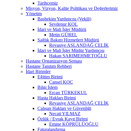
Tarihçemiz
Misyon, Vizyon, Kalite Politikası ve Değerlerimiz
Yönetim
Başhekim Yardımcısı (Vekili)
Sevdenur KOL
İdari ve Mali İşler Müdürü
Metin GÜREL
Sağlık Bakım Hizmetleri Müdürü
Revasiye ASLANDAĞ ÇELİK
İdari ve Mali İşler Müdür Yardımcısı
Hakan SARIMEHMETOĞLU
Hastane Organizasyon Şeması
Hastane Tanıtım Rehberi
İdari Birimler
Eğitim Birimi
Cansel KOÇ
Bilgi İşlem
Ercan TÜRKEKUL
Hasta Hakları Birimi
Revasiye ASLANDAĞ ÇELİK
Çalışan Hakları ve Güvenliği
Necati YILMAZ
Özlük / Evrak Kayıt Birimi
Emine KÖPRÜLÜOĞLU
Faturalandırma