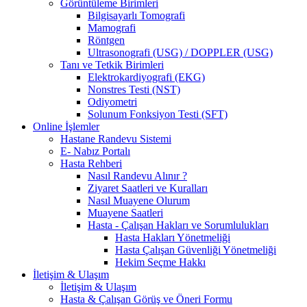
Görüntüleme Birimleri
Bilgisayarlı Tomografi
Mamografi
Röntgen
Ultrasonografi (USG) / DOPPLER (USG)
Tanı ve Tetkik Birimleri
Elektrokardiyografi (EKG)
Nonstres Testi (NST)
Odiyometri
Solunum Fonksiyon Testi (SFT)
Online İşlemler
Hastane Randevu Sistemi
E- Nabız Portalı
Hasta Rehberi
Nasıl Randevu Alınır ?
Ziyaret Saatleri ve Kuralları
Nasıl Muayene Olurum
Muayene Saatleri
Hasta - Çalışan Hakları ve Sorumlulukları
Hasta Hakları Yönetmeliği
Hasta Çalışan Güvenliği Yönetmeliği
Hekim Seçme Hakkı
İletişim & Ulaşım
İletişim & Ulaşım
Hasta & Çalışan Görüş ve Öneri Formu