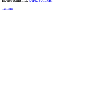
inceleyebilirsiniz.
Çerez Politikası
Tamam