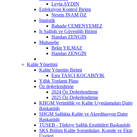
Leyla AYDIN
Enfeksiyon Kontrol Birimi
Nesrin İNAM ÖZ
İstatistik
Bahadır ÇEMENYEMEZ
İş Sağlığı ve Güvenliği Birimi
Handan ZENGİN
Muhasebe
Bekir YILMAZ
Handan ZENGİN
Kalite Yönetimi
Kalite Yönetim Birimi
Esra TAŞÇI KOCABIYIK
Yıllık Toplantı Planı
Öz değerlendirme
2024 Öz Değerlendirme
2025 Öz Değerlendirme
KHGM Verimlilik ve Kalite Uygulamaları Daire
Başkanlığı
SHGM Sağlıkta Kalite ve Akreditasyon Daire
Başkanlığı
TÜSEB - Türkiye Sağlık Enstitüleri Başkanlığı
SKS Bölüm Kalite Sorumluları, Komite ve Ekip
Üyeleri