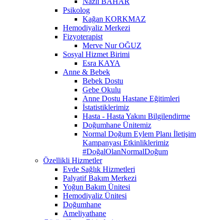
Nazlı BAHAR
Psikolog
Kağan KORKMAZ
Hemodiyaliz Merkezi
Fizyoterapist
Merve Nur OĞUZ
Sosyal Hizmet Birimi
Esra KAYA
Anne & Bebek
Bebek Dostu
Gebe Okulu
Anne Dostu Hastane Eğitimleri
İstatistiklerimiz
Hasta - Hasta Yakını Bilgilendirme
Doğumhane Ünitemiz
Normal Doğum Eylem Planı İletişim
Kampanyası Etkinliklerimiz
#DoğalOlanNormalDoğum
Özellikli Hizmetler
Evde Sağlık Hizmetleri
Palyatif Bakım Merkezi
Yoğun Bakım Ünitesi
Hemodiyaliz Ünitesi
Doğumhane
Ameliyathane