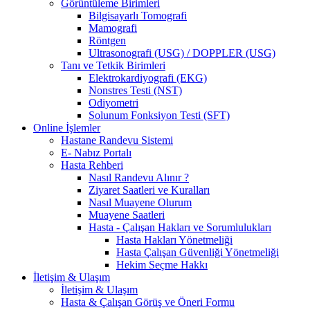
Görüntüleme Birimleri
Bilgisayarlı Tomografi
Mamografi
Röntgen
Ultrasonografi (USG) / DOPPLER (USG)
Tanı ve Tetkik Birimleri
Elektrokardiyografi (EKG)
Nonstres Testi (NST)
Odiyometri
Solunum Fonksiyon Testi (SFT)
Online İşlemler
Hastane Randevu Sistemi
E- Nabız Portalı
Hasta Rehberi
Nasıl Randevu Alınır ?
Ziyaret Saatleri ve Kuralları
Nasıl Muayene Olurum
Muayene Saatleri
Hasta - Çalışan Hakları ve Sorumlulukları
Hasta Hakları Yönetmeliği
Hasta Çalışan Güvenliği Yönetmeliği
Hekim Seçme Hakkı
İletişim & Ulaşım
İletişim & Ulaşım
Hasta & Çalışan Görüş ve Öneri Formu