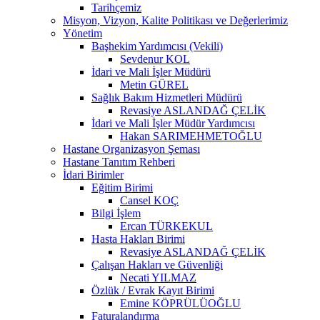
Tarihçemiz
Misyon, Vizyon, Kalite Politikası ve Değerlerimiz
Yönetim
Başhekim Yardımcısı (Vekili)
Sevdenur KOL
İdari ve Mali İşler Müdürü
Metin GÜREL
Sağlık Bakım Hizmetleri Müdürü
Revasiye ASLANDAĞ ÇELİK
İdari ve Mali İşler Müdür Yardımcısı
Hakan SARIMEHMETOĞLU
Hastane Organizasyon Şeması
Hastane Tanıtım Rehberi
İdari Birimler
Eğitim Birimi
Cansel KOÇ
Bilgi İşlem
Ercan TÜRKEKUL
Hasta Hakları Birimi
Revasiye ASLANDAĞ ÇELİK
Çalışan Hakları ve Güvenliği
Necati YILMAZ
Özlük / Evrak Kayıt Birimi
Emine KÖPRÜLÜOĞLU
Faturalandırma