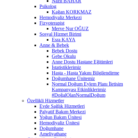
Nazlı BAHAR
Psikolog
Kağan KORKMAZ
Hemodiyaliz Merkezi
Fizyoterapist
Merve Nur OĞUZ
Sosyal Hizmet Birimi
Esra KAYA
Anne & Bebek
Bebek Dostu
Gebe Okulu
Anne Dostu Hastane Eğitimleri
İstatistiklerimiz
Hasta - Hasta Yakını Bilgilendirme
Doğumhane Ünitemiz
Normal Doğum Eylem Planı İletişim
Kampanyası Etkinliklerimiz
#DoğalOlanNormalDoğum
Özellikli Hizmetler
Evde Sağlık Hizmetleri
Palyatif Bakım Merkezi
Yoğun Bakım Ünitesi
Hemodiyaliz Ünitesi
Doğumhane
Ameliyathane