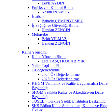
Leyla AYDIN
Enfeksiyon Kontrol Birimi
Nesrin İNAM ÖZ
İstatistik
Bahadır ÇEMENYEMEZ
İş Sağlığı ve Güvenliği Birimi
Handan ZENGİN
Muhasebe
Bekir YILMAZ
Handan ZENGİN
Kalite Yönetimi
Kalite Yönetim Birimi
Esra TAŞÇI KOCABIYIK
Yıllık Toplantı Planı
Öz değerlendirme
2024 Öz Değerlendirme
2025 Öz Değerlendirme
KHGM Verimlilik ve Kalite Uygulamaları Daire
Başkanlığı
SHGM Sağlıkta Kalite ve Akreditasyon Daire
Başkanlığı
TÜSEB - Türkiye Sağlık Enstitüleri Başkanlığı
SKS Bölüm Kalite Sorumluları, Komite ve Ekip
Üyeleri