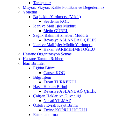
Tarihçemiz
Misyon, Vizyon, Kalite Politikası ve Değerlerimiz
Yönetim
Başhekim Yardımcısı (Vekili)
Sevdenur KOL
İdari ve Mali İşler Müdürü
Metin GÜREL
Sağlık Bakım Hizmetleri Müdürü
Revasiye ASLANDAĞ ÇELİK
İdari ve Mali İşler Müdür Yardımcısı
Hakan SARIMEHMETOĞLU
Hastane Organizasyon Şeması
Hastane Tanıtım Rehberi
İdari Birimler
Eğitim Birimi
Cansel KOÇ
Bilgi İşlem
Ercan TÜRKEKUL
Hasta Hakları Birimi
Revasiye ASLANDAĞ ÇELİK
Çalışan Hakları ve Güvenliği
Necati YILMAZ
Özlük / Evrak Kayıt Birimi
Emine KÖPRÜLÜOĞLU
Faturalandırma