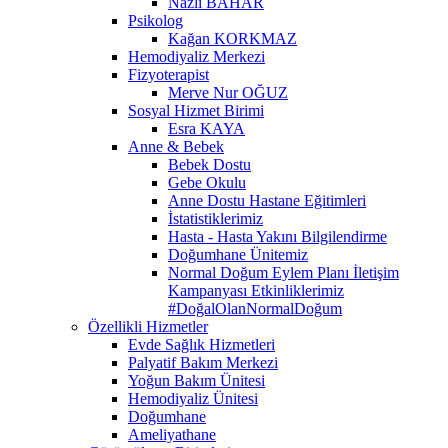
Nazlı BAHAR
Psikolog
Kağan KORKMAZ
Hemodiyaliz Merkezi
Fizyoterapist
Merve Nur OĞUZ
Sosyal Hizmet Birimi
Esra KAYA
Anne & Bebek
Bebek Dostu
Gebe Okulu
Anne Dostu Hastane Eğitimleri
İstatistiklerimiz
Hasta - Hasta Yakını Bilgilendirme
Doğumhane Ünitemiz
Normal Doğum Eylem Planı İletişim
Kampanyası Etkinliklerimiz
#DoğalOlanNormalDoğum
Özellikli Hizmetler
Evde Sağlık Hizmetleri
Palyatif Bakım Merkezi
Yoğun Bakım Ünitesi
Hemodiyaliz Ünitesi
Doğumhane
Ameliyathane