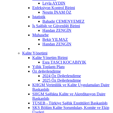
Leyla AYDIN
Enfeksiyon Kontrol Birimi
Nesrin İNAM ÖZ
İstatistik
Bahadır ÇEMENYEMEZ
İş Sağlığı ve Güvenliği Birimi
Handan ZENGİN
Muhasebe
Bekir YILMAZ
Handan ZENGİN
Kalite Yönetimi
Kalite Yönetim Birimi
Esra TAŞÇI KOCABIYIK
Yıllık Toplantı Planı
Öz değerlendirme
2024 Öz Değerlendirme
2025 Öz Değerlendirme
KHGM Verimlilik ve Kalite Uygulamaları Daire
Başkanlığı
SHGM Sağlıkta Kalite ve Akreditasyon Daire
Başkanlığı
TÜSEB - Türkiye Sağlık Enstitüleri Başkanlığı
SKS Bölüm Kalite Sorumluları, Komite ve Ekip
Üyeleri