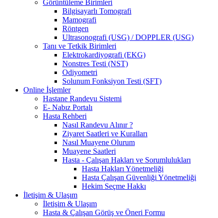
Görüntüleme Birimleri
Bilgisayarlı Tomografi
Mamografi
Röntgen
Ultrasonografi (USG) / DOPPLER (USG)
Tanı ve Tetkik Birimleri
Elektrokardiyografi (EKG)
Nonstres Testi (NST)
Odiyometri
Solunum Fonksiyon Testi (SFT)
Online İşlemler
Hastane Randevu Sistemi
E- Nabız Portalı
Hasta Rehberi
Nasıl Randevu Alınır ?
Ziyaret Saatleri ve Kuralları
Nasıl Muayene Olurum
Muayene Saatleri
Hasta - Çalışan Hakları ve Sorumlulukları
Hasta Hakları Yönetmeliği
Hasta Çalışan Güvenliği Yönetmeliği
Hekim Seçme Hakkı
İletişim & Ulaşım
İletişim & Ulaşım
Hasta & Çalışan Görüş ve Öneri Formu