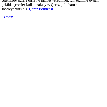
Sitemizde sizlere daha iyi hizmet verebilmek için gizliliğe uygun
şekilde çerezler kullanmaktayız. Çerez politikamızı
inceleyebilirsiniz.
Çerez Politikası
Tamam