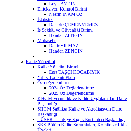
Leyla AYDIN
Enfeksiyon Kontrol Birimi
Nesrin İNAM ÖZ
İstatistik
Bahadır ÇEMENYEMEZ
İş Sağlığı ve Güvenliği Birimi
Handan ZENGİN
Muhasebe
Bekir YILMAZ
Handan ZENGİN
Kalite Yönetimi
Kalite Yönetim Birimi
Esra TAŞÇI KOCABIYIK
Yıllık Toplantı Planı
Öz değerlendirme
2024 Öz Değerlendirme
2025 Öz Değerlendirme
KHGM Verimlilik ve Kalite Uygulamaları Daire
Başkanlığı
SHGM Sağlıkta Kalite ve Akreditasyon Daire
Başkanlığı
TÜSEB - Türkiye Sağlık Enstitüleri Başkanlığı
SKS Bölüm Kalite Sorumluları, Komite ve Ekip
Üyeleri