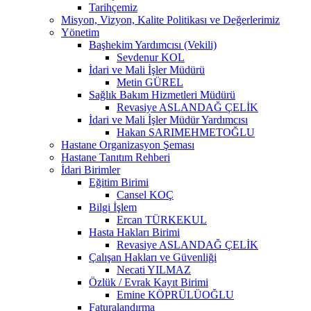
Tarihçemiz
Misyon, Vizyon, Kalite Politikası ve Değerlerimiz
Yönetim
Başhekim Yardımcısı (Vekili)
Sevdenur KOL
İdari ve Mali İşler Müdürü
Metin GÜREL
Sağlık Bakım Hizmetleri Müdürü
Revasiye ASLANDAĞ ÇELİK
İdari ve Mali İşler Müdür Yardımcısı
Hakan SARIMEHMETOĞLU
Hastane Organizasyon Şeması
Hastane Tanıtım Rehberi
İdari Birimler
Eğitim Birimi
Cansel KOÇ
Bilgi İşlem
Ercan TÜRKEKUL
Hasta Hakları Birimi
Revasiye ASLANDAĞ ÇELİK
Çalışan Hakları ve Güvenliği
Necati YILMAZ
Özlük / Evrak Kayıt Birimi
Emine KÖPRÜLÜOĞLU
Faturalandırma