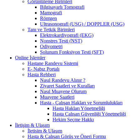
Görüntüleme Birimleri
Bilgisayarlı Tomografi
Mamografi
Röntgen
Ultrasonografi (USG) / DOPPLER (USG)
Tanı ve Tetkik Birimleri
Elektrokardiyografi (EKG)
Nonstres Testi (NST)
Odiyometri
Solunum Fonksiyon Testi (SFT)
Online İşlemler
Hastane Randevu Sistemi
E- Nabız Portalı
Hasta Rehberi
Nasıl Randevu Alınır ?
Ziyaret Saatleri ve Kuralları
Nasıl Muayene Olurum
Muayene Saatleri
Hasta - Çalışan Hakları ve Sorumlulukları
Hasta Hakları Yönetmeliği
Hasta Çalışan Güvenliği Yönetmeliği
Hekim Seçme Hakkı
İletişim & Ulaşım
İletişim & Ulaşım
Hasta & Çalışan Görüş ve Öneri Formu