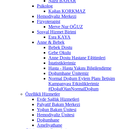
Nazlı BAHAR
Psikolog
Kağan KORKMAZ
Hemodiyaliz Merkezi
Fizyoterapist
Merve Nur OĞUZ
Sosyal Hizmet Birimi
Esra KAYA
Anne & Bebek
Bebek Dostu
Gebe Okulu
Anne Dostu Hastane Eğitimleri
İstatistiklerimiz
Hasta - Hasta Yakını Bilgilendirme
Doğumhane Ünitemiz
Normal Doğum Eylem Planı İletişim
Kampanyası Etkinliklerimiz
#DoğalOlanNormalDoğum
Özellikli Hizmetler
Evde Sağlık Hizmetleri
Palyatif Bakım Merkezi
Yoğun Bakım Ünitesi
Hemodiyaliz Ünitesi
Doğumhane
Ameliyathane