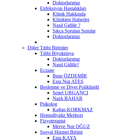
Doktorlarımız
Enfeksiyon Hastalıkları
Klinik Hakkında
Klinikten Haberler
Nasıl Gidilir ?
Sıkça Sorulan Sorular
Doktorlarımız
Diğer Tıbbi Birimler
Tıbbi Biyokimya
Doktorlarımız
Nasıl Gidilir?
Eczane
Buse ÖZDEMİR
Esra Nur ATEŞ
Beslenme ve Diyet Polikliniği
Şenel URGANCI
Nazlı BAHAR
Psikolog
Kağan KORKMAZ
Hemodiyaliz Merkezi
Fizyoterapist
Merve Nur OĞUZ
Sosyal Hizmet Birimi
Esra KAYA