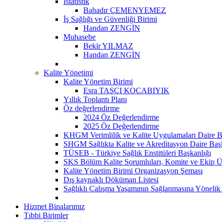
İstatistik
Bahadır ÇEMENYEMEZ
İş Sağlığı ve Güvenliği Birimi
Handan ZENGİN
Muhasebe
Bekir YILMAZ
Handan ZENGİN
Kalite Yönetimi
Kalite Yönetim Birimi
Esra TAŞÇI KOCABIYIK
Yıllık Toplantı Planı
Öz değerlendirme
2024 Öz Değerlendirme
2025 Öz Değerlendirme
KHGM Verimlilik ve Kalite Uygulamaları Daire B
SHGM Sağlıkta Kalite ve Akreditasyon Daire Baş
TÜSEB - Türkiye Sağlık Enstitüleri Başkanlığı
SKS Bölüm Kalite Sorumluları, Komite ve Ekip Ü
Kalite Yönetim Birimi Organizasyon Şeması
Dış kaynaklı Döküman Listesi
Sağlıklı Çalışma Yaşamının Sağlanmasına Yönelik
Hizmet Binalarımız
Tıbbi Birimler