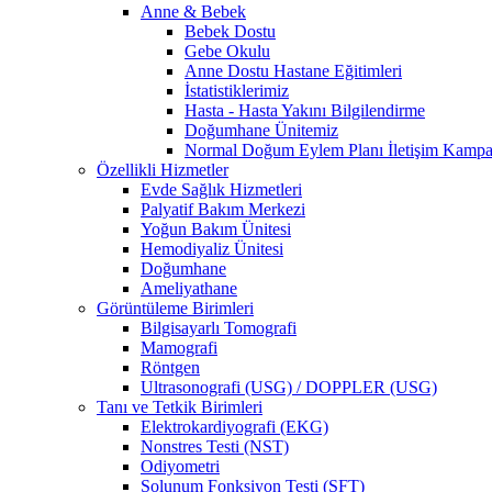
Anne & Bebek
Bebek Dostu
Gebe Okulu
Anne Dostu Hastane Eğitimleri
İstatistiklerimiz
Hasta - Hasta Yakını Bilgilendirme
Doğumhane Ünitemiz
Normal Doğum Eylem Planı İletişim Kamp
Özellikli Hizmetler
Evde Sağlık Hizmetleri
Palyatif Bakım Merkezi
Yoğun Bakım Ünitesi
Hemodiyaliz Ünitesi
Doğumhane
Ameliyathane
Görüntüleme Birimleri
Bilgisayarlı Tomografi
Mamografi
Röntgen
Ultrasonografi (USG) / DOPPLER (USG)
Tanı ve Tetkik Birimleri
Elektrokardiyografi (EKG)
Nonstres Testi (NST)
Odiyometri
Solunum Fonksiyon Testi (SFT)