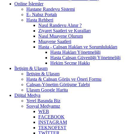
Online İşlemler
Hastane Randevu Sistemi
E- Nabız Portalı
Hasta Rehberi
Nasıl Randevu Alınır ?
Ziyaret Saatleri ve Kuralları
Nasıl Muayene Olurum
Muayene Saatleri
Hasta - Çalışan Hakları ve Sorumlulukları
Hasta Hakları Yönetmeliği
Hasta Çalışan Güvenliği Yönetmeliği
Hekim Seçme Hakkı
İletişim & Ulaşım
İletişim & Ulaşım
Hasta & Çalışan Görüş ve Öneri Formu
Çalışan-Yönetim Görüşme Talebi
Ulaşım Google Harita
Dijital Medya
Yerel Basında Biz
Sosyal Medyamız
WEB
FACEBOOK
INSTAGRAM
TEKNOFEST
TWİTTER