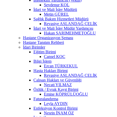
Başhekim Yardımcısı (Vekili)
Sevdenur KOL
İdari ve Mali İşler Müdürü
Metin GÜREL
Sağlık Bakım Hizmetleri Müdürü
Revasiye ASLANDAĞ ÇELİK
İdari ve Mali İşler Müdür Yardımcısı
Hakan SARIMEHMETOĞLU
Hastane Organizasyon Şeması
Hastane Tanıtım Rehberi
İdari Birimler
Eğitim Birimi
Cansel KOÇ
Bilgi İşlem
Ercan TÜRKEKUL
Hasta Hakları Birimi
Revasiye ASLANDAĞ ÇELİK
Çalışan Hakları ve Güvenliği
Necati YILMAZ
Özlük / Evrak Kayıt Birimi
Emine KÖPRÜLÜOĞLU
Faturalandırma
Leyla AYDIN
Enfeksiyon Kontrol Birimi
Nesrin İNAM ÖZ