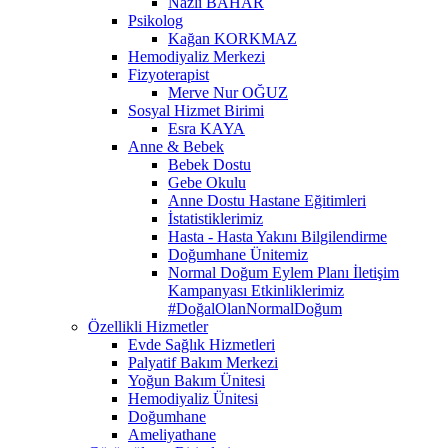
Nazlı BAHAR
Psikolog
Kağan KORKMAZ
Hemodiyaliz Merkezi
Fizyoterapist
Merve Nur OĞUZ
Sosyal Hizmet Birimi
Esra KAYA
Anne & Bebek
Bebek Dostu
Gebe Okulu
Anne Dostu Hastane Eğitimleri
İstatistiklerimiz
Hasta - Hasta Yakını Bilgilendirme
Doğumhane Ünitemiz
Normal Doğum Eylem Planı İletişim
Kampanyası Etkinliklerimiz
#DoğalOlanNormalDoğum
Özellikli Hizmetler
Evde Sağlık Hizmetleri
Palyatif Bakım Merkezi
Yoğun Bakım Ünitesi
Hemodiyaliz Ünitesi
Doğumhane
Ameliyathane