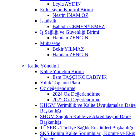
Leyla AYDIN
Enfeksiyon Kontrol Birimi
Nesrin İNAM ÖZ
İstatistik
Bahadır ÇEMENYEMEZ
İş Sağlığı ve Güvenliği Birimi
Handan ZENGİN
Muhasebe
Bekir YILMAZ
Handan ZENGİN
Kalite Yönetimi
Kalite Yönetim Birimi
Esra TAŞÇI KOCABIYIK
Yıllık Toplantı Planı
Öz değerlendirme
2024 Öz Değerlendirme
2025 Öz Değerlendirme
KHGM Verimlilik ve Kalite Uygulamaları Daire
Başkanlığı
SHGM Sağlıkta Kalite ve Akreditasyon Daire
Başkanlığı
TÜSEB - Türkiye Sağlık Enstitüleri Başkanlığı
SKS Bölüm Kalite Sorumluları, Komite ve Ekip
Üyeleri