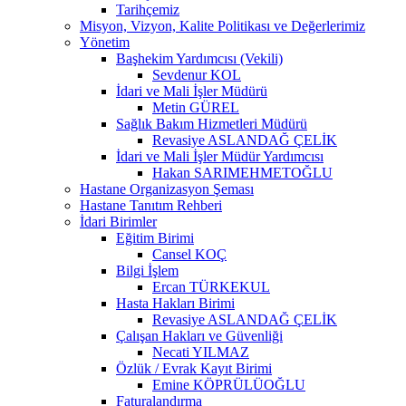
Tarihçemiz
Misyon, Vizyon, Kalite Politikası ve Değerlerimiz
Yönetim
Başhekim Yardımcısı (Vekili)
Sevdenur KOL
İdari ve Mali İşler Müdürü
Metin GÜREL
Sağlık Bakım Hizmetleri Müdürü
Revasiye ASLANDAĞ ÇELİK
İdari ve Mali İşler Müdür Yardımcısı
Hakan SARIMEHMETOĞLU
Hastane Organizasyon Şeması
Hastane Tanıtım Rehberi
İdari Birimler
Eğitim Birimi
Cansel KOÇ
Bilgi İşlem
Ercan TÜRKEKUL
Hasta Hakları Birimi
Revasiye ASLANDAĞ ÇELİK
Çalışan Hakları ve Güvenliği
Necati YILMAZ
Özlük / Evrak Kayıt Birimi
Emine KÖPRÜLÜOĞLU
Faturalandırma