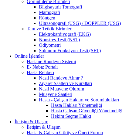
Görüntüleme Birimleri
Bilgisayarlı Tomografi
Mamografi
Röntgen
Ultrasonografi (USG) / DOPPLER (USG)
Tanı ve Tetkik Birimleri
Elektrokardiyografi (EKG)
Nonstres Testi (NST)
Odiyometri
Solunum Fonksiyon Testi (SFT)
Online İşlemler
Hastane Randevu Sistemi
E- Nabız Portalı
Hasta Rehberi
Nasıl Randevu Alınır ?
Ziyaret Saatleri ve Kuralları
Nasıl Muayene Olurum
Muayene Saatleri
Hasta - Çalışan Hakları ve Sorumlulukları
Hasta Hakları Yönetmeliği
Hasta Çalışan Güvenliği Yönetmeliği
Hekim Seçme Hakkı
İletişim & Ulaşım
İletişim & Ulaşım
Hasta & Çalışan Görüş ve Öneri Formu