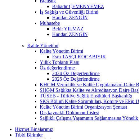
İstatistik
Bahadır ÇEMENYEMEZ
İş Sağlığı ve Güvenliği Birimi
Handan ZENGİN
Muhasebe
Bekir YILMAZ
Handan ZENGİN
Kalite Yönetimi
Kalite Yönetim Birimi
Esra TAŞÇI KOCABIYIK
Yıllık Toplantı Planı
Öz değerlendirme
2024 Öz Değerlendirme
2025 Öz Değerlendirme
KHGM Verimlilik ve Kalite Uygulamaları Daire B
SHGM Sağlıkta Kalite ve Akreditasyon Daire Baş
TÜSEB - Türkiye Sağlık Enstitüleri Başkanlığı
SKS Bölüm Kalite Sorumluları, Komite ve Ekip Ü
Kalite Yönetim Birimi Organizasyon Şeması
Dış kaynaklı Döküman Listesi
Sağlıklı Çalışma Yaşamının Sağlanmasına Yönelik
Hizmet Binalarımız
Tıbbi Birimler