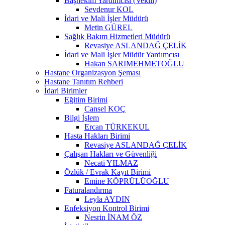
Başhekim Yardımcısı (Vekili)
Sevdenur KOL
İdari ve Mali İşler Müdürü
Metin GÜREL
Sağlık Bakım Hizmetleri Müdürü
Revasiye ASLANDAĞ ÇELİK
İdari ve Mali İşler Müdür Yardımcısı
Hakan SARIMEHMETOĞLU
Hastane Organizasyon Şeması
Hastane Tanıtım Rehberi
İdari Birimler
Eğitim Birimi
Cansel KOÇ
Bilgi İşlem
Ercan TÜRKEKUL
Hasta Hakları Birimi
Revasiye ASLANDAĞ ÇELİK
Çalışan Hakları ve Güvenliği
Necati YILMAZ
Özlük / Evrak Kayıt Birimi
Emine KÖPRÜLÜOĞLU
Faturalandırma
Leyla AYDIN
Enfeksiyon Kontrol Birimi
Nesrin İNAM ÖZ