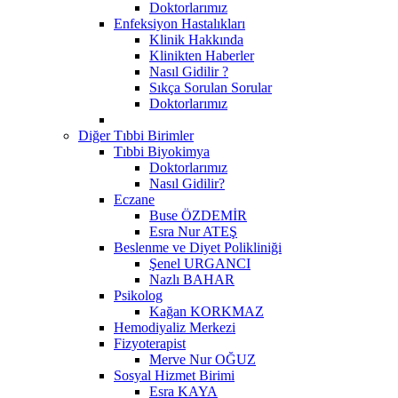
Doktorlarımız
Enfeksiyon Hastalıkları
Klinik Hakkında
Klinikten Haberler
Nasıl Gidilir ?
Sıkça Sorulan Sorular
Doktorlarımız
Diğer Tıbbi Birimler
Tıbbi Biyokimya
Doktorlarımız
Nasıl Gidilir?
Eczane
Buse ÖZDEMİR
Esra Nur ATEŞ
Beslenme ve Diyet Polikliniği
Şenel URGANCI
Nazlı BAHAR
Psikolog
Kağan KORKMAZ
Hemodiyaliz Merkezi
Fizyoterapist
Merve Nur OĞUZ
Sosyal Hizmet Birimi
Esra KAYA