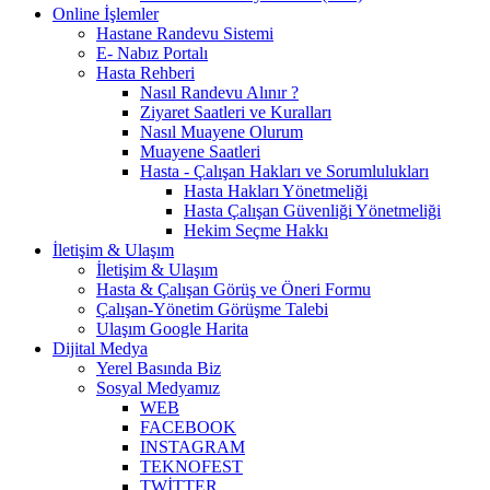
Online İşlemler
Hastane Randevu Sistemi
E- Nabız Portalı
Hasta Rehberi
Nasıl Randevu Alınır ?
Ziyaret Saatleri ve Kuralları
Nasıl Muayene Olurum
Muayene Saatleri
Hasta - Çalışan Hakları ve Sorumlulukları
Hasta Hakları Yönetmeliği
Hasta Çalışan Güvenliği Yönetmeliği
Hekim Seçme Hakkı
İletişim & Ulaşım
İletişim & Ulaşım
Hasta & Çalışan Görüş ve Öneri Formu
Çalışan-Yönetim Görüşme Talebi
Ulaşım Google Harita
Dijital Medya
Yerel Basında Biz
Sosyal Medyamız
WEB
FACEBOOK
INSTAGRAM
TEKNOFEST
TWİTTER