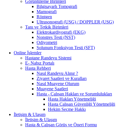
Görüntüleme Birimleri
Bilgisayarlı Tomografi
Mamografi
Röntgen
Ultrasonografi (USG) / DOPPLER (USG)
Tanı ve Tetkik Birimleri
Elektrokardiyografi (EKG)
Nonstres Testi (NST)
Odiyometri
Solunum Fonksiyon Testi (SFT)
Online İşlemler
Hastane Randevu Sistemi
E- Nabız Portalı
Hasta Rehberi
Nasıl Randevu Alınır ?
Ziyaret Saatleri ve Kuralları
Nasıl Muayene Olurum
Muayene Saatleri
Hasta - Çalışan Hakları ve Sorumlulukları
Hasta Hakları Yönetmeliği
Hasta Çalışan Güvenliği Yönetmeliği
Hekim Seçme Hakkı
İletişim & Ulaşım
İletişim & Ulaşım
Hasta & Çalışan Görüş ve Öneri Formu