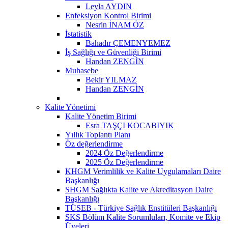
Leyla AYDIN
Enfeksiyon Kontrol Birimi
Nesrin İNAM ÖZ
İstatistik
Bahadır ÇEMENYEMEZ
İş Sağlığı ve Güvenliği Birimi
Handan ZENGİN
Muhasebe
Bekir YILMAZ
Handan ZENGİN
Kalite Yönetimi
Kalite Yönetim Birimi
Esra TAŞÇI KOCABIYIK
Yıllık Toplantı Planı
Öz değerlendirme
2024 Öz Değerlendirme
2025 Öz Değerlendirme
KHGM Verimlilik ve Kalite Uygulamaları Daire
Başkanlığı
SHGM Sağlıkta Kalite ve Akreditasyon Daire
Başkanlığı
TÜSEB - Türkiye Sağlık Enstitüleri Başkanlığı
SKS Bölüm Kalite Sorumluları, Komite ve Ekip
Üyeleri