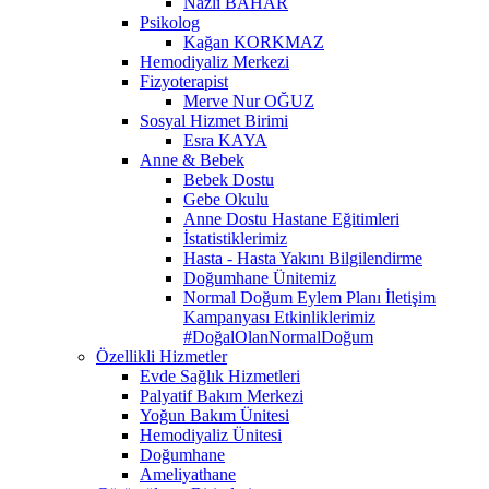
Nazlı BAHAR
Psikolog
Kağan KORKMAZ
Hemodiyaliz Merkezi
Fizyoterapist
Merve Nur OĞUZ
Sosyal Hizmet Birimi
Esra KAYA
Anne & Bebek
Bebek Dostu
Gebe Okulu
Anne Dostu Hastane Eğitimleri
İstatistiklerimiz
Hasta - Hasta Yakını Bilgilendirme
Doğumhane Ünitemiz
Normal Doğum Eylem Planı İletişim
Kampanyası Etkinliklerimiz
#DoğalOlanNormalDoğum
Özellikli Hizmetler
Evde Sağlık Hizmetleri
Palyatif Bakım Merkezi
Yoğun Bakım Ünitesi
Hemodiyaliz Ünitesi
Doğumhane
Ameliyathane