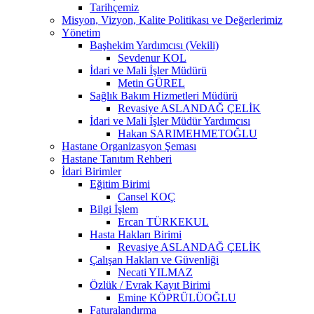
Tarihçemiz
Misyon, Vizyon, Kalite Politikası ve Değerlerimiz
Yönetim
Başhekim Yardımcısı (Vekili)
Sevdenur KOL
İdari ve Mali İşler Müdürü
Metin GÜREL
Sağlık Bakım Hizmetleri Müdürü
Revasiye ASLANDAĞ ÇELİK
İdari ve Mali İşler Müdür Yardımcısı
Hakan SARIMEHMETOĞLU
Hastane Organizasyon Şeması
Hastane Tanıtım Rehberi
İdari Birimler
Eğitim Birimi
Cansel KOÇ
Bilgi İşlem
Ercan TÜRKEKUL
Hasta Hakları Birimi
Revasiye ASLANDAĞ ÇELİK
Çalışan Hakları ve Güvenliği
Necati YILMAZ
Özlük / Evrak Kayıt Birimi
Emine KÖPRÜLÜOĞLU
Faturalandırma