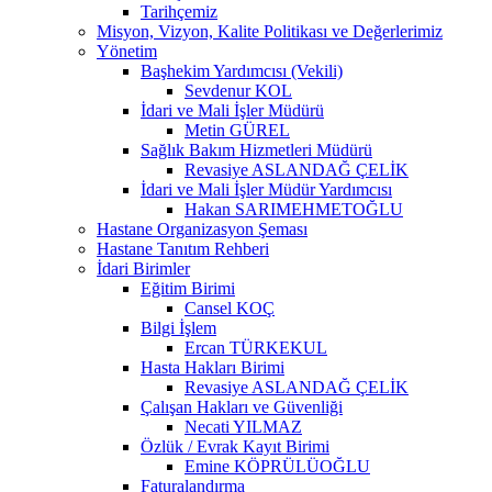
Tarihçemiz
Misyon, Vizyon, Kalite Politikası ve Değerlerimiz
Yönetim
Başhekim Yardımcısı (Vekili)
Sevdenur KOL
İdari ve Mali İşler Müdürü
Metin GÜREL
Sağlık Bakım Hizmetleri Müdürü
Revasiye ASLANDAĞ ÇELİK
İdari ve Mali İşler Müdür Yardımcısı
Hakan SARIMEHMETOĞLU
Hastane Organizasyon Şeması
Hastane Tanıtım Rehberi
İdari Birimler
Eğitim Birimi
Cansel KOÇ
Bilgi İşlem
Ercan TÜRKEKUL
Hasta Hakları Birimi
Revasiye ASLANDAĞ ÇELİK
Çalışan Hakları ve Güvenliği
Necati YILMAZ
Özlük / Evrak Kayıt Birimi
Emine KÖPRÜLÜOĞLU
Faturalandırma