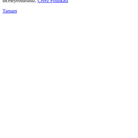
inceleyebilirsiniz.
Çerez Politikası
Tamam