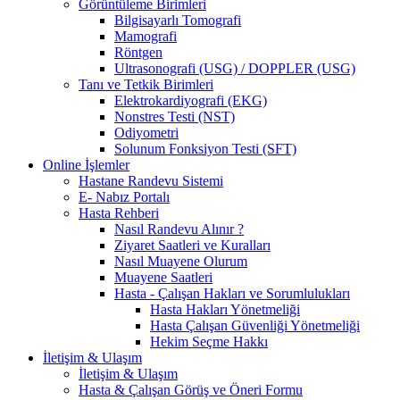
Görüntüleme Birimleri
Bilgisayarlı Tomografi
Mamografi
Röntgen
Ultrasonografi (USG) / DOPPLER (USG)
Tanı ve Tetkik Birimleri
Elektrokardiyografi (EKG)
Nonstres Testi (NST)
Odiyometri
Solunum Fonksiyon Testi (SFT)
Online İşlemler
Hastane Randevu Sistemi
E- Nabız Portalı
Hasta Rehberi
Nasıl Randevu Alınır ?
Ziyaret Saatleri ve Kuralları
Nasıl Muayene Olurum
Muayene Saatleri
Hasta - Çalışan Hakları ve Sorumlulukları
Hasta Hakları Yönetmeliği
Hasta Çalışan Güvenliği Yönetmeliği
Hekim Seçme Hakkı
İletişim & Ulaşım
İletişim & Ulaşım
Hasta & Çalışan Görüş ve Öneri Formu