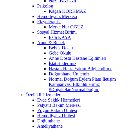
Nazlı BAHAR
Psikolog
Kağan KORKMAZ
Hemodiyaliz Merkezi
Fizyoterapist
Merve Nur OĞUZ
Sosyal Hizmet Birimi
Esra KAYA
Anne & Bebek
Bebek Dostu
Gebe Okulu
Anne Dostu Hastane Eğitimleri
İstatistiklerimiz
Hasta - Hasta Yakını Bilgilendirme
Doğumhane Ünitemiz
Normal Doğum Eylem Planı İletişim
Kampanyası Etkinliklerimiz
#DoğalOlanNormalDoğum
Özellikli Hizmetler
Evde Sağlık Hizmetleri
Palyatif Bakım Merkezi
Yoğun Bakım Ünitesi
Hemodiyaliz Ünitesi
Doğumhane
Ameliyathane