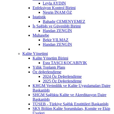
Leyla AYDIN
Enfeksiyon Kontrol Birimi
Nesrin İNAM ÖZ
İstatistik
Bahadır ÇEMENYEMEZ
İş Sağlığı ve Güvenliği Birimi
Handan ZENGİN
Muhasebe
Bekir YILMAZ
Handan ZENGİN
Kalite Yönetimi
Kalite Yönetim Birimi
Esra TAŞÇI KOCABIYIK
Yıllık Toplantı Planı
Öz değerlendirme
2024 Öz Değerlendirme
2025 Öz Değerlendirme
KHGM Verimlilik ve Kalite Uygulamaları Daire
Başkanlığı
SHGM Sağlıkta Kalite ve Akreditasyon Daire
Başkanlığı
TÜSEB - Türkiye Sağlık Enstitüleri Başkanlığı
SKS Bölüm Kalite Sorumluları, Komite ve Ekip
Üyeleri