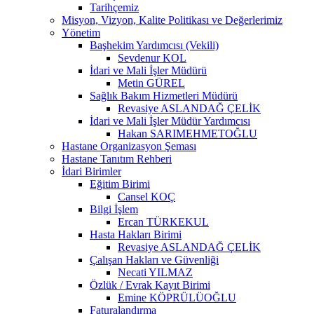
Tarihçemiz
Misyon, Vizyon, Kalite Politikası ve Değerlerimiz
Yönetim
Başhekim Yardımcısı (Vekili)
Sevdenur KOL
İdari ve Mali İşler Müdürü
Metin GÜREL
Sağlık Bakım Hizmetleri Müdürü
Revasiye ASLANDAĞ ÇELİK
İdari ve Mali İşler Müdür Yardımcısı
Hakan SARIMEHMETOĞLU
Hastane Organizasyon Şeması
Hastane Tanıtım Rehberi
İdari Birimler
Eğitim Birimi
Cansel KOÇ
Bilgi İşlem
Ercan TÜRKEKUL
Hasta Hakları Birimi
Revasiye ASLANDAĞ ÇELİK
Çalışan Hakları ve Güvenliği
Necati YILMAZ
Özlük / Evrak Kayıt Birimi
Emine KÖPRÜLÜOĞLU
Faturalandırma