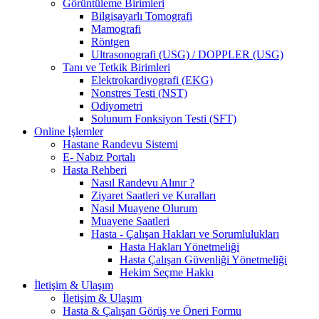
Görüntüleme Birimleri
Bilgisayarlı Tomografi
Mamografi
Röntgen
Ultrasonografi (USG) / DOPPLER (USG)
Tanı ve Tetkik Birimleri
Elektrokardiyografi (EKG)
Nonstres Testi (NST)
Odiyometri
Solunum Fonksiyon Testi (SFT)
Online İşlemler
Hastane Randevu Sistemi
E- Nabız Portalı
Hasta Rehberi
Nasıl Randevu Alınır ?
Ziyaret Saatleri ve Kuralları
Nasıl Muayene Olurum
Muayene Saatleri
Hasta - Çalışan Hakları ve Sorumlulukları
Hasta Hakları Yönetmeliği
Hasta Çalışan Güvenliği Yönetmeliği
Hekim Seçme Hakkı
İletişim & Ulaşım
İletişim & Ulaşım
Hasta & Çalışan Görüş ve Öneri Formu