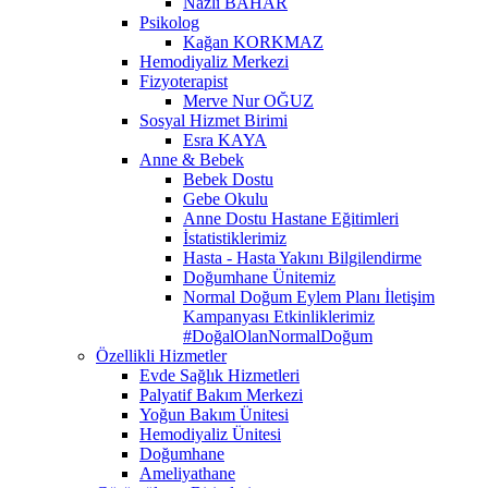
Nazlı BAHAR
Psikolog
Kağan KORKMAZ
Hemodiyaliz Merkezi
Fizyoterapist
Merve Nur OĞUZ
Sosyal Hizmet Birimi
Esra KAYA
Anne & Bebek
Bebek Dostu
Gebe Okulu
Anne Dostu Hastane Eğitimleri
İstatistiklerimiz
Hasta - Hasta Yakını Bilgilendirme
Doğumhane Ünitemiz
Normal Doğum Eylem Planı İletişim
Kampanyası Etkinliklerimiz
#DoğalOlanNormalDoğum
Özellikli Hizmetler
Evde Sağlık Hizmetleri
Palyatif Bakım Merkezi
Yoğun Bakım Ünitesi
Hemodiyaliz Ünitesi
Doğumhane
Ameliyathane