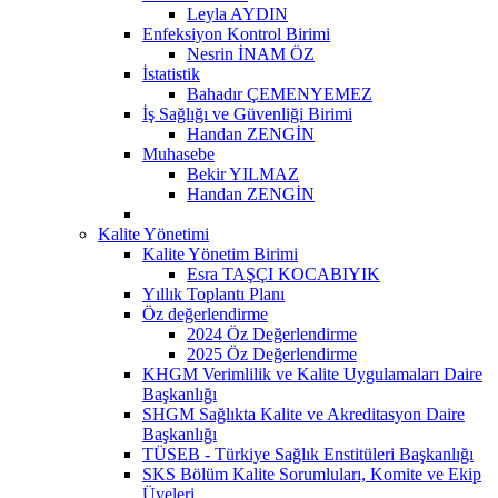
Leyla AYDIN
Enfeksiyon Kontrol Birimi
Nesrin İNAM ÖZ
İstatistik
Bahadır ÇEMENYEMEZ
İş Sağlığı ve Güvenliği Birimi
Handan ZENGİN
Muhasebe
Bekir YILMAZ
Handan ZENGİN
Kalite Yönetimi
Kalite Yönetim Birimi
Esra TAŞÇI KOCABIYIK
Yıllık Toplantı Planı
Öz değerlendirme
2024 Öz Değerlendirme
2025 Öz Değerlendirme
KHGM Verimlilik ve Kalite Uygulamaları Daire
Başkanlığı
SHGM Sağlıkta Kalite ve Akreditasyon Daire
Başkanlığı
TÜSEB - Türkiye Sağlık Enstitüleri Başkanlığı
SKS Bölüm Kalite Sorumluları, Komite ve Ekip
Üyeleri