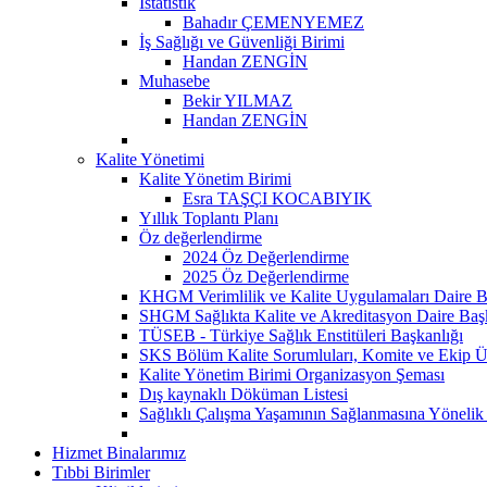
İstatistik
Bahadır ÇEMENYEMEZ
İş Sağlığı ve Güvenliği Birimi
Handan ZENGİN
Muhasebe
Bekir YILMAZ
Handan ZENGİN
Kalite Yönetimi
Kalite Yönetim Birimi
Esra TAŞÇI KOCABIYIK
Yıllık Toplantı Planı
Öz değerlendirme
2024 Öz Değerlendirme
2025 Öz Değerlendirme
KHGM Verimlilik ve Kalite Uygulamaları Daire B
SHGM Sağlıkta Kalite ve Akreditasyon Daire Baş
TÜSEB - Türkiye Sağlık Enstitüleri Başkanlığı
SKS Bölüm Kalite Sorumluları, Komite ve Ekip Ü
Kalite Yönetim Birimi Organizasyon Şeması
Dış kaynaklı Döküman Listesi
Sağlıklı Çalışma Yaşamının Sağlanmasına Yönelik
Hizmet Binalarımız
Tıbbi Birimler