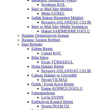
Başhekim Yardımcısı (Vekili)
Sevdenur KOL
İdari ve Mali İşler Müdürü
Metin GÜREL
Sağlık Bakım Hizmetleri Müdürü
Revasiye ASLANDAĞ ÇELİK
İdari ve Mali İşler Müdür Yardımcısı
Hakan SARIMEHMETOĞLU
Hastane Organizasyon Şeması
Hastane Tanıtım Rehberi
İdari Birimler
Eğitim Birimi
Cansel KOÇ
Bilgi İşlem
Ercan TÜRKEKUL
Hasta Hakları Birimi
Revasiye ASLANDAĞ ÇELİK
Çalışan Hakları ve Güvenliği
Necati YILMAZ
Özlük / Evrak Kayıt Birimi
Emine KÖPRÜLÜOĞLU
Faturalandırma
Leyla AYDIN
Enfeksiyon Kontrol Birimi
Nesrin İNAM ÖZ