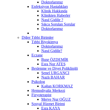
Doktorlarımız
Enfeksiyon Hastalıkları
Klinik Hakkında
Klinikten Haberler
Nasıl Gidilir ?
Sıkça Sorulan Sorular
Doktorlarımız
Diğer Tıbbi Birimler
Tıbbi Biyokimya
Doktorlarımız
Nasıl Gidilir?
Eczane
Buse ÖZDEMİR
Esra Nur ATEŞ
Beslenme ve Diyet Polikliniği
Şenel URGANCI
Nazlı BAHAR
Psikolog
Kağan KORKMAZ
Hemodiyaliz Merkezi
Fizyoterapist
Merve Nur OĞUZ
Sosyal Hizmet Birimi
Esra KAYA