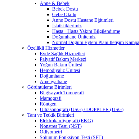
Anne & Bebek
Bebek Dostu
Gebe Okulu
Anne Dostu Hastane Eğitimleri
İstatistiklerimiz
Hasta - Hasta Yakını Bilgilendirme
Doğumhane Ünitemiz
Normal Doğum Eylem Planı İletişim Kamp
Özellikli Hizmetler
Evde Sağlık Hizmetleri
Palyatif Bakım Merkezi
Yoğun Bakım Ünitesi
Hemodiyaliz Ünitesi
Doğumhane
Ameliyathane
Görüntüleme Birimleri
Bilgisayarlı Tomografi
Mamografi
Röntgen
Ultrasonografi (USG) / DOPPLER (USG)
Tanı ve Tetkik Birimleri
Elektrokardiyografi (EKG)
Nonstres Testi (NST)
Odiyometri
Solunum Fonksiyon Testi (SFT)