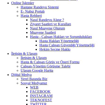
Online İşlemler
Hastane Randevu Sistemi
E- Nabız Portalı
Hasta Rehberi
Nasıl Randevu Alınır ?
Ziyaret Saatleri ve Kuralları
Nasıl Muayene Olurum
Muayene Saatleri
Hasta - Çalışan Hakları ve Sorumlulukları
Hasta Hakları Yönetmeliği
Hasta Çalışan Güvenliği Yönetmeliği
Hekim Seçme Hakkı
İletişim & Ulaşım
İletişim & Ulaşım
Hasta & Çalışan Görüş ve Öneri Formu
Çalışan-Yönetim Görüşme Talebi
Ulaşım Google Harita
Dijital Medya
Yerel Basında Biz
Sosyal Medyamız
WEB
FACEBOOK
INSTAGRAM
TEKNOFEST
TWİTTER